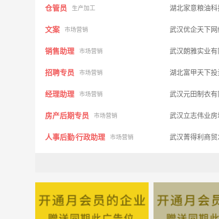
仓管员
湖北家意粮油科
生产加工
文案
武汉优企天下网
市场营销
销售助理
武汉朗雅实业有
市场营销
招聘专员
湖北富甲天下投
市场营销
经理助理
武汉元田制衣有
市场营销
房产后期专员
武汉立志伟业房
市场营销
人事后勤∕行政助理
武汉菁得利商贸
市场营销
大客户经理及合作伙伴
湖北远诚资讯科
其它类型
网络销售
武汉永乐居商贸
市场营销
技术员
监利华大电脑
其它类型