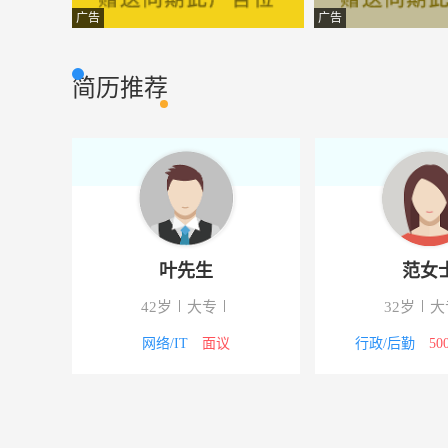
经理助理
武汉东方红运投
市场营销
广告
广告
现场督导
武汉佳志诚服务
市场营销
简历推荐
物业管理经理
荆州市万福园物
其它类型
工程主管
荆州市万福园物
其它类型
网络销售
武汉方荣投资管
市场营销
储备干部
湖北家意粮油科
生产加工
叶先生
范女
销售
湖北八达投资管
市场营销
42岁
大专
32岁
大
医疗耗材销售
上海零库存医疗
市场营销
4000元
网络/IT
面议
行政/后勤
50