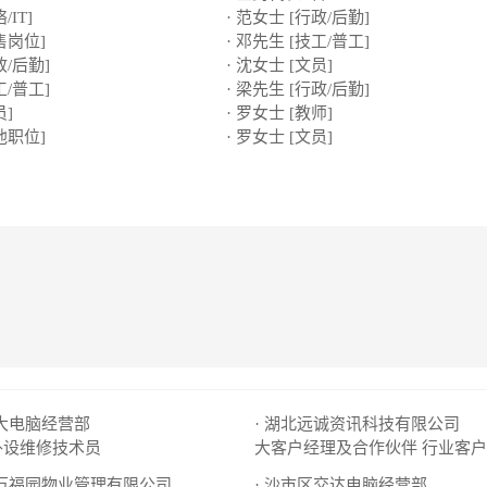
/IT]
· 范女士 [行政/后勤]
售岗位]
· 邓先生 [技工/普工]
政/后勤]
· 沈女士 [文员]
工/普工]
· 梁先生 [行政/后勤]
员]
· 罗女士 [教师]
他职位]
· 罗女士 [文员]
华大电脑经营部
· 湖北远诚资讯科技有限公司
外设维修技术员
大客户经理及合作伙伴
行业客户
市万福园物业管理有限公司
· 沙市区交达电脑经营部