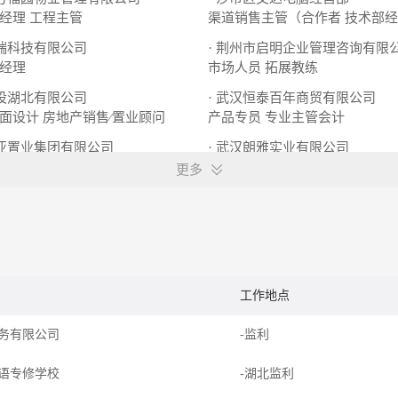
经理
工程主管
渠道销售主管（合作者
技术部经
鼎瑞科技有限公司
· 荆州市启明企业管理咨询有限
经理
市场人员
拓展教练
建设湖北有限公司
· 武汉恒泰百年商贸有限公司
面设计
房地产销售∕置业顾问
产品专员
专业主管会计
侨亚置业集团有限公司
· 武汉朗雅实业有限公司
销售助理
储备干部
更多
工作地点
务有限公司
-监利
语专修学校
-湖北监利